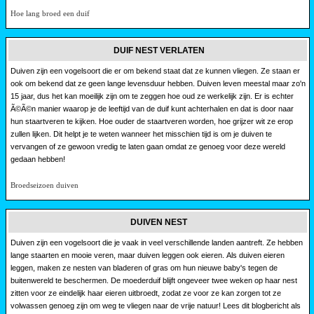
Hoe lang broed een duif
DUIF NEST VERLATEN
Duiven zijn een vogelsoort die er om bekend staat dat ze kunnen vliegen. Ze staan er
ook om bekend dat ze geen lange levensduur hebben. Duiven leven meestal maar zo'n
15 jaar, dus het kan moeilijk zijn om te zeggen hoe oud ze werkelijk zijn. Er is echter
Ã©Ã©n manier waarop je de leeftijd van de duif kunt achterhalen en dat is door naar
hun staartveren te kijken. Hoe ouder de staartveren worden, hoe grijzer wit ze erop
zullen lijken. Dit helpt je te weten wanneer het misschien tijd is om je duiven te
vervangen of ze gewoon vredig te laten gaan omdat ze genoeg voor deze wereld
gedaan hebben!
Broedseizoen duiven
DUIVEN NEST
Duiven zijn een vogelsoort die je vaak in veel verschillende landen aantreft. Ze hebben
lange staarten en mooie veren, maar duiven leggen ook eieren. Als duiven eieren
leggen, maken ze nesten van bladeren of gras om hun nieuwe baby's tegen de
buitenwereld te beschermen. De moederduif blijft ongeveer twee weken op haar nest
zitten voor ze eindelijk haar eieren uitbroedt, zodat ze voor ze kan zorgen tot ze
volwassen genoeg zijn om weg te vliegen naar de vrije natuur! Lees dit blogbericht als