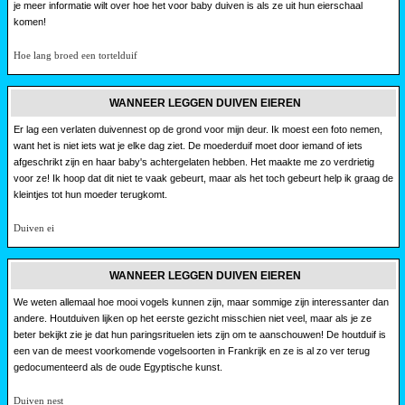
je meer informatie wilt over hoe het voor baby duiven is als ze uit hun eierschaal
komen!
Hoe lang broed een tortelduif
WANNEER LEGGEN DUIVEN EIEREN
Er lag een verlaten duivennest op de grond voor mijn deur. Ik moest een foto nemen,
want het is niet iets wat je elke dag ziet. De moederduif moet door iemand of iets
afgeschrikt zijn en haar baby's achtergelaten hebben. Het maakte me zo verdrietig
voor ze! Ik hoop dat dit niet te vaak gebeurt, maar als het toch gebeurt help ik graag de
kleintjes tot hun moeder terugkomt.
Duiven ei
WANNEER LEGGEN DUIVEN EIEREN
We weten allemaal hoe mooi vogels kunnen zijn, maar sommige zijn interessanter dan
andere. Houtduiven lijken op het eerste gezicht misschien niet veel, maar als je ze
beter bekijkt zie je dat hun paringsrituelen iets zijn om te aanschouwen! De houtduif is
een van de meest voorkomende vogelsoorten in Frankrijk en ze is al zo ver terug
gedocumenteerd als de oude Egyptische kunst.
Duiven nest