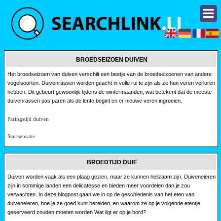
BROEDSEIZOEN DUIVEN
Het broedseizoen van duiven verschilt een beetje van de broedseizoenen van andere
vogelsoorten. Duivenrassen worden geacht in volle rui te zijn als ze hun veren verloren
hebben. Dit gebeurt gewoonlijk tijdens de wintermaanden, wat betekent dat de meeste
duivenrassen pas paren als de lente begint en er nieuwe veren ingroeien.
Paringstijd duiven
Startsensatie
BROEDTIJD DUIF
Duiven worden vaak als een plaag gezien, maar ze kunnen heilzaam zijn. Duiveneieren
zijn in sommige landen een delicatesse en bieden meer voordelen dan je zou
verwachten. In deze blogpost gaan we in op de geschiedenis van het eten van
duiveneieren, hoe je ze goed kunt bereiden, en waarom ze op je volgende etentje
geserveerd zouden moeten worden Wat ligt er op je bord?